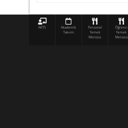
AKTS
Akademik
Personel
Öğrenci
Takvim
Yemek
Yemek
Menüsü
Menüsü