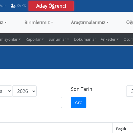
Aday Öğrenci
 Var
KVKK
iz
Birimlerimiz
Araştırmalarımız
Öğ
misyonlar
Raporlar
Sunumlar
Dokümanlar
Anketler
Otom
Son Tarih
Başlık