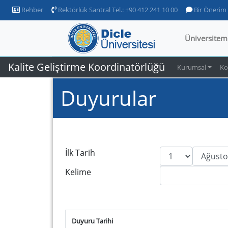
Rehber
Rektörlük Santral Tel.: +90 412 241 10 00
Bir Önerim
Üniversitem
Kalite Geliştirme Koordinatörlüğü
Kurumsal
Ko
Duyurular
İlk Tarih
Kelime
Duyuru Tarihi