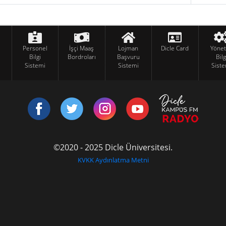
Personel
İşçi Maaş
Lojman
Dicle Card
Yöne
Bilgi
Bordroları
Başvuru
Bilg
Sistemi
Sistemi
Siste
©2020 - 2025 Dicle Üniversitesi.
KVKK Aydınlatma Metni