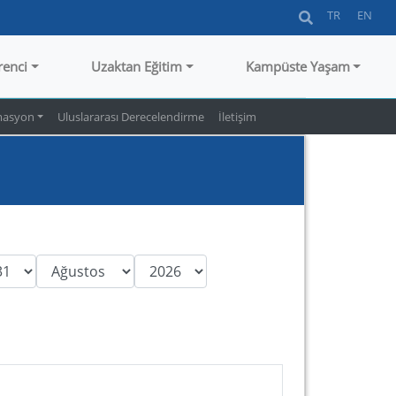
TR
EN
renci
Uzaktan Eğitim
Kampüste Yaşam
asyon
Uluslararası Derecelendirme
İletişim