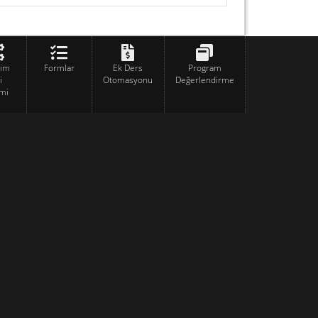
tim
Formlar
Ek Ders
Program
i
Otomasyonu
Değerlendirme
mi