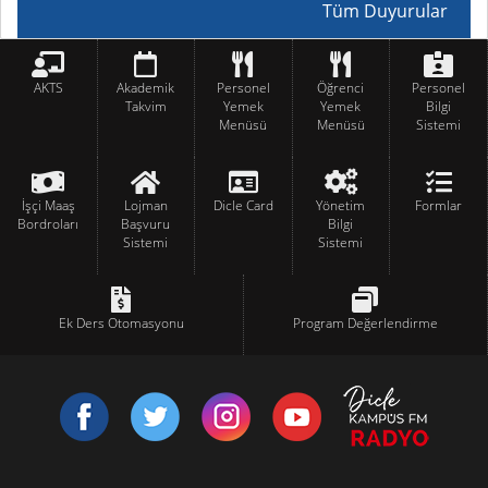
Tüm Duyurular
AKTS
Akademik
Personel
Öğrenci
Personel
Takvim
Yemek
Yemek
Bilgi
Menüsü
Menüsü
Sistemi
İşçi Maaş
Lojman
Dicle Card
Yönetim
Formlar
Bordroları
Başvuru
Bilgi
Sistemi
Sistemi
Ek Ders Otomasyonu
Program Değerlendirme