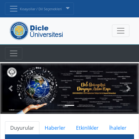
Kısayollar / Dil Seçenekleri
Duyurular
Haberler
Etkinlikler
İhaleler