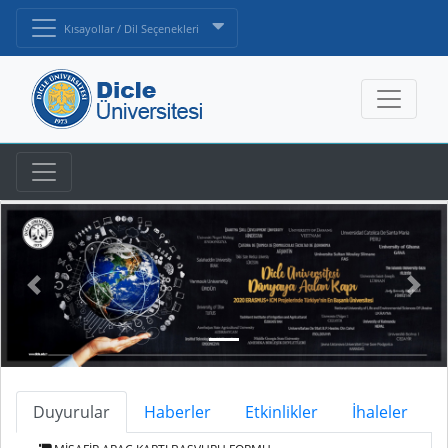
Kısayollar / Dil Seçenekleri
Duyurular
Haberler
Etkinlikler
İhaleler