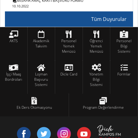
MİSAFİR ARAÇ KARTI BAŞVURU FORMU
10.10.2022
Tüm Duyurular
AKTS
Akademik
Personel
Öğrenci
Personel
Takvim
Yemek
Yemek
Bilgi
Menüsü
Menüsü
Sistemi
İşçi Maaş
Lojman
Dicle Card
Yönetim
Formlar
Bordroları
Başvuru
Bilgi
Sistemi
Sistemi
Ek Ders Otomasyonu
Program Değerlendirme