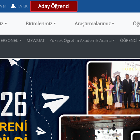
Aday Öğrenci
 Var
KVKK
iz
Birimlerimiz
Araştırmalarımız
Öğ
PERSONEL
MEVZUAT
Yüksek Öğretim Akademik Arama
ÖĞRENCİ