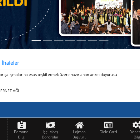
İhaleler
r çalışmalarına esas teşkil etmek üzere hazırlanan anket duyurusu
TERNET AĞI
Personel
İşçi Maaş
Lojman
Dicle Card
Yöne
Bilgi
Bordroları
Başvuru
Bilg