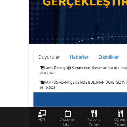
Duyurular
Haberler
Etkinlikler
Kamu Denetçiliği Kurumunun, Kurumlarınca özel rapo
24.03.2026
KAMPÜS ALANI İÇERİSİNDE BULUNAN ÜCRETSİZ İN
06.10.2023
AKTS
Akademik
Personel
Öğrenci
Takvim
Yemek
Yemek