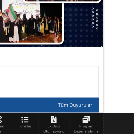
Tüm Duyurular
tim
Formlar
Ek Ders
Program
i
Otomasyonu
Değerlendirme