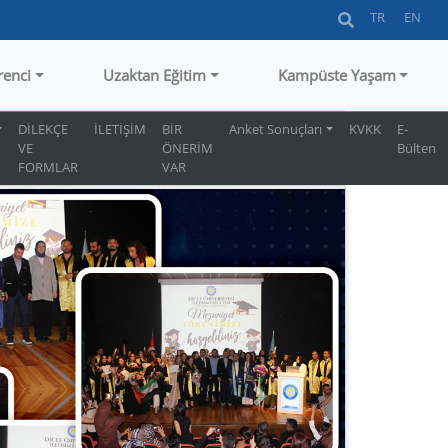
TR
EN
renci
Uzaktan Eğitim
Kampüste Yaşam
DİLEKÇE
İLETİŞİM
BİR
Anket Sonuçları
KVKK
E-
VE
ÖNERİM
Bülten
FORMLAR
VAR