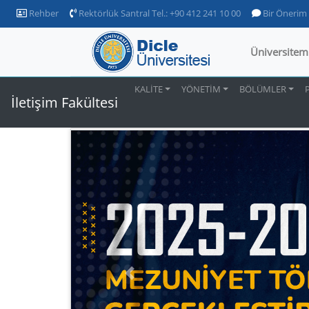
Rehber
Rektörlük Santral Tel.: +90 412 241 10 00
Bir Önerim
Üniversitem
KALİTE
YÖNETİM
BÖLÜMLER
İletişim Fakültesi