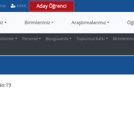
Aday Öğrenci
 Var
KVKK
iz
Birimlerimiz
Araştırmalarımız
Öğ
ölümler
Personel
Biyogüvenlik
Toplumsal Katkı
Birimlerimiz
 No:19