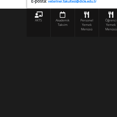
E-posta
:
veteriner.fakultesi@dicle.edu.tr
AKTS
Akademik
Personel
Öğrenci
Takvim
Yemek
Yemek
Menüsü
Menüsü