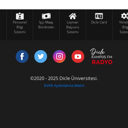
Personel
İşçi Maaş
Lojman
Dicle Card
Yöne
Bilgi
Bordroları
Başvuru
Bilg
Sistemi
Sistemi
Siste
©2020 - 2025 Dicle Üniversitesi.
KVKK Aydınlatma Metni