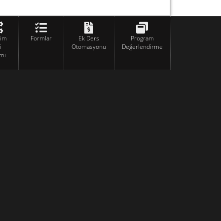
tim
Formlar
Ek Ders
Program
i
Otomasyonu
Değerlendirme
mi