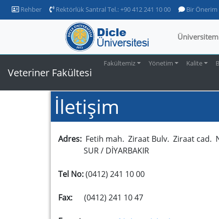
Rehber
Rektörlük Santral Tel.: +90 412 241 10 00
Bir Önerim
Üniversitem
Fakültemiz
Yönetim
Kalite
B
Veteriner Fakültesi
İletişim
Adres:
Fetih mah. Ziraat Bulv. Ziraat cad.
SUR / DİYARBAKIR
Tel No:
(0412) 241 10 00
Fax:
(0412) 241 10 47