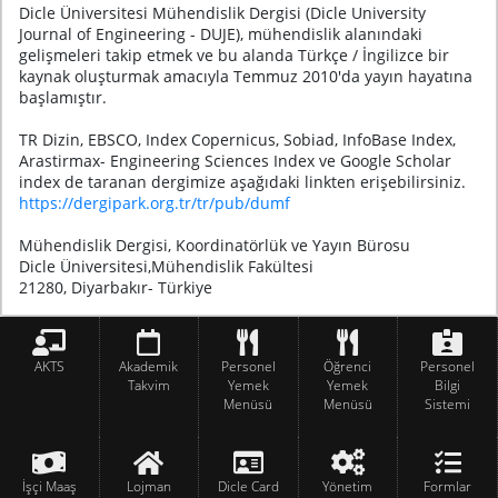
Dicle Üniversitesi Mühendislik Dergisi (Dicle University
Journal of Engineering - DUJE), mühendislik alanındaki
gelişmeleri takip etmek ve bu alanda Türkçe / İngilizce bir
kaynak oluşturmak amacıyla Temmuz 2010'da yayın hayatına
başlamıştır.
TR Dizin, EBSCO, Index Copernicus, Sobiad, InfoBase Index,
Arastirmax- Engineering Sciences Index ve Google Scholar
index de taranan dergimize aşağıdaki linkten erişebilirsiniz.
https://dergipark.org.tr/tr/pub/dumf
Mühendislik Dergisi, Koordinatörlük ve Yayın Bürosu
Dicle Üniversitesi,Mühendislik Fakültesi
21280, Diyarbakır- Türkiye
AKTS
Akademik
Personel
Öğrenci
Personel
Takvim
Yemek
Yemek
Bilgi
Menüsü
Menüsü
Sistemi
İşçi Maaş
Lojman
Dicle Card
Yönetim
Formlar