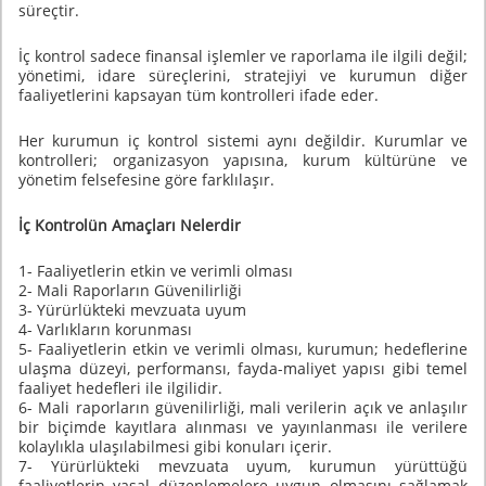
süreçtir.
İç kontrol sadece finansal işlemler ve raporlama ile ilgili değil;
yönetimi, idare süreçlerini, stratejiyi ve kurumun diğer
faaliyetlerini kapsayan tüm kontrolleri ifade eder.
Her kurumun iç kontrol sistemi aynı değildir. Kurumlar ve
kontrolleri; organizasyon yapısına, kurum kültürüne ve
yönetim felsefesine göre farklılaşır.
İç Kontrolün Amaçları Nelerdir
1- Faaliyetlerin etkin ve verimli olması
2- Mali Raporların Güvenilirliği
3- Yürürlükteki mevzuata uyum
4- Varlıkların korunması
5- Faaliyetlerin etkin ve verimli olması, kurumun; hedeflerine
ulaşma düzeyi, performansı, fayda-maliyet yapısı gibi temel
faaliyet hedefleri ile ilgilidir.
6- Mali raporların güvenilirliği, mali verilerin açık ve anlaşılır
bir biçimde kayıtlara alınması ve yayınlanması ile verilere
kolaylıkla ulaşılabilmesi gibi konuları içerir.
7- Yürürlükteki mevzuata uyum, kurumun yürüttüğü
faaliyetlerin yasal düzenlemelere uygun olmasını sağlamak