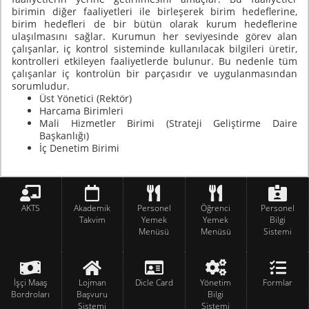
birimin diğer faaliyetleri ile birleşerek birim hedeflerine,
birim hedefleri de bir bütün olarak kurum hedeflerine
ulaşılmasını sağlar. Kurumun her seviyesinde görev alan
çalışanlar, iç kontrol sisteminde kullanılacak bilgileri üretir,
kontrolleri etkileyen faaliyetlerde bulunur. Bu nedenle tüm
çalışanlar iç kontrolün bir parçasıdır ve uygulanmasından
sorumludur.
Üst Yönetici (Rektör)
Harcama Birimleri
Mali Hizmetler Birimi (Strateji Geliştirme Daire
Başkanlığı)
İç Denetim Birimi
AKTS
Akademik
Personel
Öğrenci
Personel
Takvim
Yemek
Yemek
Bilgi
Menüsü
Menüsü
Sistemi
İşçi Maaş
Lojman
Dicle Card
Yönetim
Formlar
Bordroları
Başvuru
Bilgi
Sistemi
Sistemi