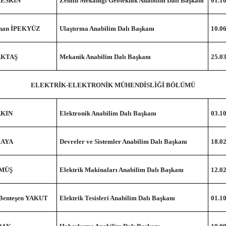
 KESKİN
Zemin Mekaniği Geoteknik Anabilim Dalı Başkanı
01.1
eyhan İPEKYÜZ
Ulaştırma Anabilim Dalı Başkanı
10.0
 AKTAŞ
Mekanik Anabilim Dalı Başkanı
25.0
ELEKTRİK-ELEKTRONİK MÜHENDİSLİĞİ BÖLÜMÜ
AKIN
Elektronik Anabilim Dalı Başkanı
03.1
KAYA
Devreler ve Sistemler Anabilim Dalı Başkanı
18.0
ÜMÜŞ
Elektrik Makinaları Anabilim Dalı Başkanı
12.0
 Benteşen YAKUT
Elektrik Tesisleri Anabilim Dalı Başkanı
01.1