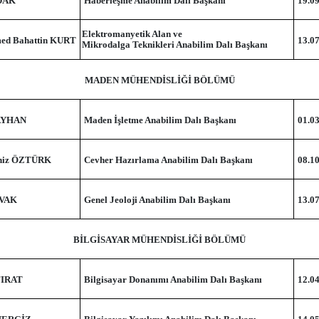
UDAK
Haberleşme Anabilim Dalı Başkanı
19.0
Elektromanyetik Alan ve
med Bahattin KURT
13.0
Mikrodalga Teknikleri Anabilim Dalı Başkanı
MADEN MÜHENDİSLİĞİ BÖLÜMÜ
 AYHAN
Maden İşletme Anabilim Dalı Başkanı
01.0
eniz ÖZTÜRK
Cevher Hazırlama Anabilim Dalı Başkanı
08.1
AVAK
Genel Jeoloji Anabilim Dalı Başkanı
13.0
BİLGİSAYAR MÜHENDİSLİĞİ BÖLÜMÜ
 FIRAT
Bilgisayar Donanımı Anabilim Dalı Başkanı
12.0