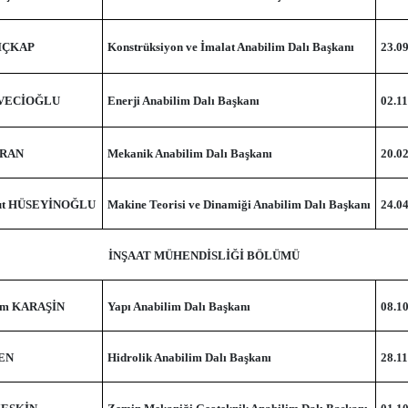
LIÇKAP
Konstrüksiyon ve İmalat Anabilim Dalı Başkanı
23.0
 DEVECİOĞLU
Enerji Anabilim Dalı Başkanı
02.11
URAN
Mekanik Anabilim Dalı Başkanı
20.0
sut HÜSEYİNOĞLU
Makine Teorisi ve Dinamiği Anabilim Dalı Başkanı
24.0
İNŞAAT MÜHENDİSLİĞİ BÖLÜMÜ
lim KARAŞİN
Yapı Anabilim Dalı Başkanı
08.1
NEN
Hidrolik Anabilim Dalı Başkanı
28.11