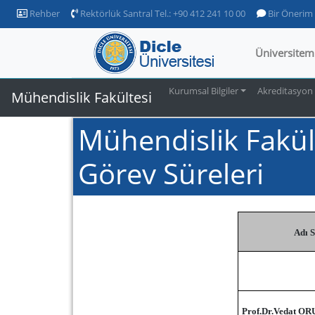
Rehber
Rektörlük Santral Tel.: +90 412 241 10 00
Bir Önerim
Üniversitem
Kurumsal Bilgiler
Akreditasyon
Mühendislik Fakültesi
Mühendislik Fakül
Görev Süreleri
Adı 
Prof.Dr.Vedat OR