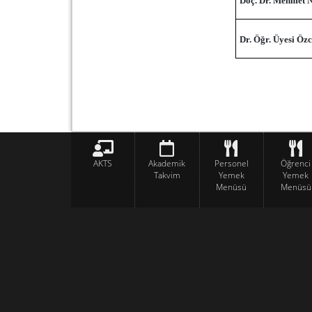
Doç. Dr. Mehmet
Dr. Öğr. Üyesi Ö
AKTS
Akademik
Personel
Öğrenci
Takvim
Yemek
Yemek
Menüsü
Menüsü