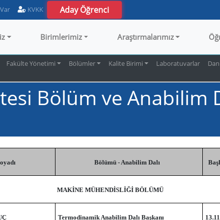
Aday Öğrenci
 Var
KVKK
iz
Birimlerimiz
Araştırmalarımız
Öğ
Fakülte Yönetimi
Bölümler
Kalite Birimi
Laboratuvarlar
Dan
tesi Bölüm ve Anabilim D
Soyadı
Bölümü - Anabilim Dalı
Baş
MAKİNE MÜHENDİSLİĞİ BÖLÜMÜ
UÇ
Termodinamik Anabilim Dalı Başkanı
13.11