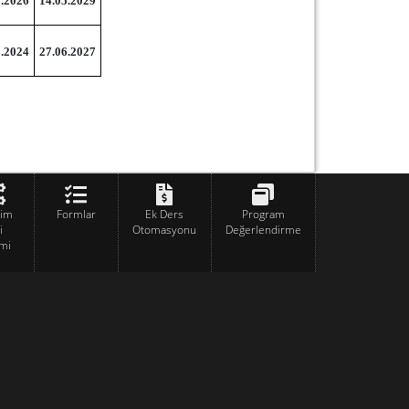
5.2026
14.05.2029
6.2024
27.06.2027
tim
Formlar
Ek Ders
Program
i
Otomasyonu
Değerlendirme
mi