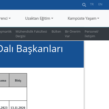
TR
EN
renci
Uzaktan Eğitim
Kampüste Yaşam
ışmanlık
Mühendislik Fakültesi
Bülten
Bir Önerim
Personel/
Dergisi
Var
İletişim
alı Başkanları
lama
Bitiş
.2023
13.11.2026