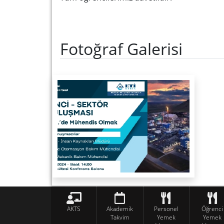
Fotoğraf Galerisi
AKTS
Akademik
Personel
Öğrenci
Takvim
Yemek
Yemek