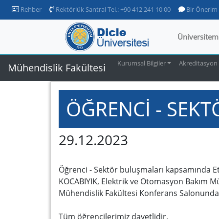
Rehber
Rektörlük Santral Tel.: +90 412 241 10 00
Bir Önerim
Üniversitem
Kurumsal Bilgiler
Akreditasyon
Mühendislik Fakültesi
ÖĞRENCİ - SEK
29.12.2023
Öğrenci - Sektör buluşmaları kapsamında Et
KOCABIYIK, Elektrik ve Otomasyon Bakım M
Mühendislik Fakültesi Konferans Salonunda ö
Tüm öğrencilerimiz davetlidir.