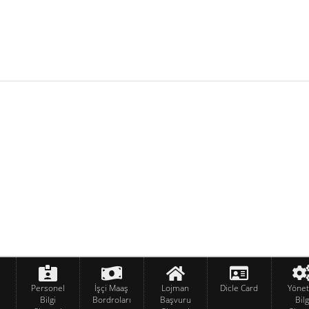
Personel
İşçi Maaş
Lojman
Dicle Card
Yöne
Bilgi
Bordroları
Başvuru
Bilg