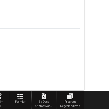
tim
Formlar
Ek Ders
Program
i
Otomasyonu
Değerlendirme