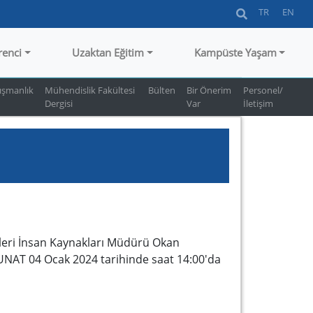
TR
EN
renci
Uzaktan Eğitim
Kampüste Yaşam
ışmanlık
Mühendislik Fakültesi
Bülten
Bir Önerim
Personel/
Dergisi
Var
İletişim
sleri İnsan Kaynakları Müdürü Okan
NAT 04 Ocak 2024 tarihinde saat 14:00'da