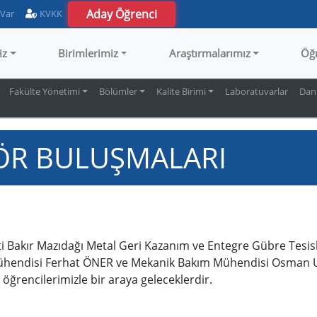
Aday Öğrenci
 Var
KVKK
iz
Birimlerimiz
Araştırmalarımız
Öğ
Fakülte Yönetimi
Bölümler
Kalite Birimi
Laboratuvarlar
Dan
TÖR BULUŞMALARI
i Bakır Mazıdağı Metal Geri Kazanım ve Entegre Gübre Tesi
ühendisi Ferhat ÖNER ve Mekanik Bakım Mühendisi Osman U
ğrencilerimizle bir araya geleceklerdir.