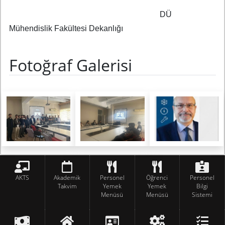
DÜ
Mühendislik Fakültesi Dekanlığı
Fotoğraf Galerisi
AKTS
Akademik
Personel
Öğrenci
Personel
Takvim
Yemek
Yemek
Bilgi
Menüsü
Menüsü
Sistemi