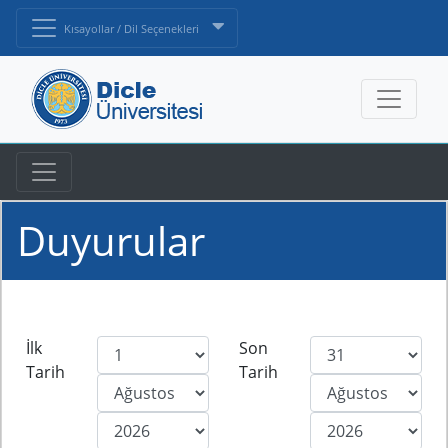
Kısayollar / Dil Seçenekleri
Duyurular
İlk
Son
Tarih
Tarih