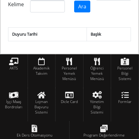
Kelime
Duyuru Tarihi
Başlık
AKTS
Akademik
Personel
Öğrenci
Personel
Takvim
Yemek
Yemek
Bilgi
Menüsü
Menüsü
Sistemi
İşçi Maaş
Lojman
Dicle Card
Yönetim
Formlar
Bordroları
Başvuru
Bilgi
Sistemi
Sistemi
Ek Ders Otomasyonu
Program Değerlendirme