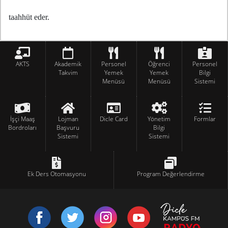
taahhüt eder.
AKTS
Akademik
Personel
Öğrenci
Personel
Takvim
Yemek
Yemek
Bilgi
Menüsü
Menüsü
Sistemi
İşçi Maaş
Lojman
Dicle Card
Yönetim
Formlar
Bordroları
Başvuru
Bilgi
Sistemi
Sistemi
Ek Ders Otomasyonu
Program Değerlendirme