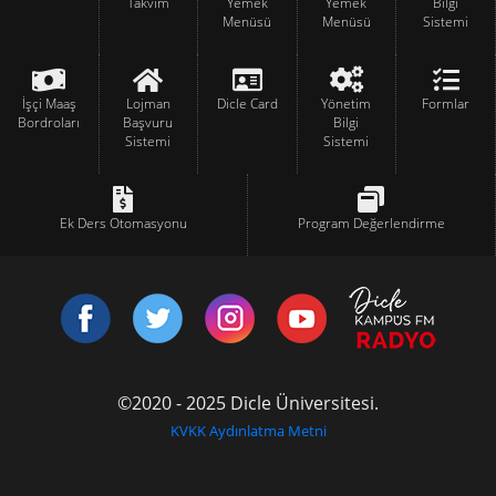
Takvim
Yemek
Yemek
Bilgi
Menüsü
Menüsü
Sistemi
İşçi Maaş
Lojman
Dicle Card
Yönetim
Formlar
Bordroları
Başvuru
Bilgi
Sistemi
Sistemi
Ek Ders Otomasyonu
Program Değerlendirme
©2020 - 2025 Dicle Üniversitesi.
KVKK Aydınlatma Metni