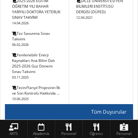
2025-2026 EĞİTİM
DİCLE ÜNİVERSİTESİ FEN
ÖĞRETİM YILI BAHAR
BİLİMLERİ ENSTİTÜSÜ
YARIYILI DOKTORA YETERLİK
DERGİSİ (DÜFED)
SINAV TAKVİMİ
12.04.2021
14.04.2026
Tez Savunma Sınav
Takvimi
06.02.2026
Yenilenebilir Enerji
Kaynakları Ana Bilim Dalı
2025-2026 Güz Dönemi
Sınav Takvimi
03.11.2025
Tezin/Yarıyıl Projesinin İlk
ve Son Kontrolü Hakkında ...
10.06.2025
Tüm Duyurular
AKTS
Akademik
Personel
Öğrenci
Personel