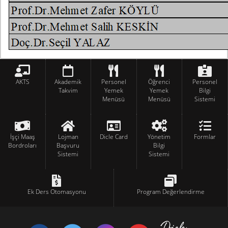
AKTS
Akademik
Personel
Öğrenci
Personel
Takvim
Yemek
Yemek
Bilgi
Menüsü
Menüsü
Sistemi
İşçi Maaş
Lojman
Dicle Card
Yönetim
Formlar
Bordroları
Başvuru
Bilgi
Sistemi
Sistemi
Ek Ders Otomasyonu
Program Değerlendirme