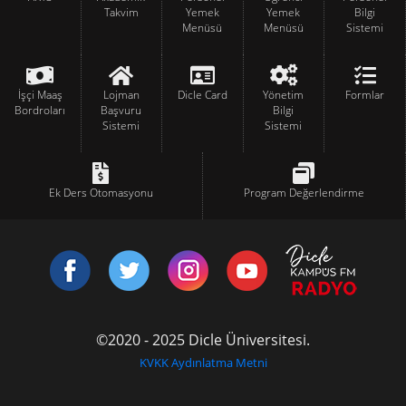
Takvim
Yemek
Yemek
Bilgi
Menüsü
Menüsü
Sistemi
İşçi Maaş
Lojman
Dicle Card
Yönetim
Formlar
Bordroları
Başvuru
Bilgi
Sistemi
Sistemi
Ek Ders Otomasyonu
Program Değerlendirme
©2020 - 2025 Dicle Üniversitesi.
KVKK Aydınlatma Metni