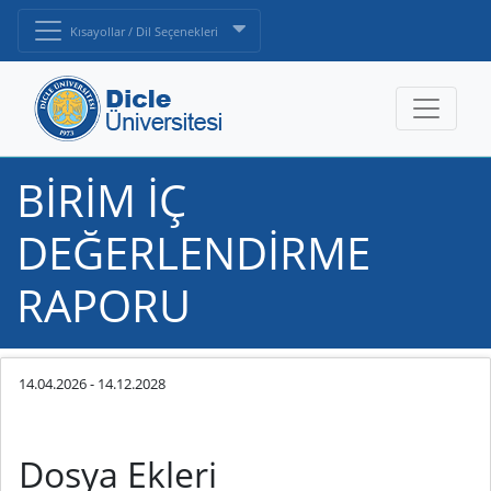
Kısayollar / Dil Seçenekleri
BİRİM İÇ
DEĞERLENDİRME
RAPORU
14.04.2026
-
14.12.2028
Dosya Ekleri