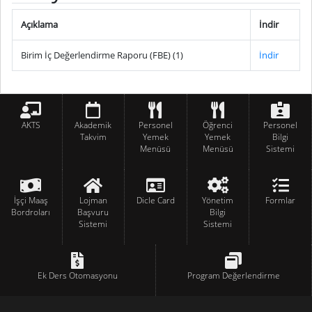
Açıklama
İndir
Birim İç Değerlendirme Raporu (FBE) (1)
İndir
AKTS
Akademik
Personel
Öğrenci
Personel
Takvim
Yemek
Yemek
Bilgi
Menüsü
Menüsü
Sistemi
İşçi Maaş
Lojman
Dicle Card
Yönetim
Formlar
Bordroları
Başvuru
Bilgi
Sistemi
Sistemi
Ek Ders Otomasyonu
Program Değerlendirme