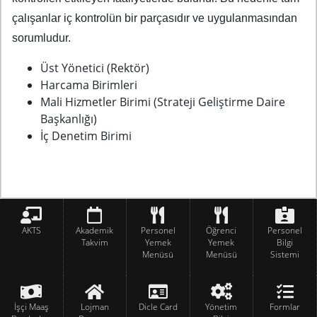
çalışanlar iç kontrolün bir parçasıdır ve uygulanmasından
sorumludur.
Üst Yönetici (Rektör)
Harcama Birimleri
Mali Hizmetler Birimi (Strateji Geliştirme Daire
Başkanlığı)
İç Denetim Birimi
AKTS
Akademik
Personel
Öğrenci
Personel
Takvim
Yemek
Yemek
Bilgi
Menüsü
Menüsü
Sistemi
İşçi Maaş
Lojman
Dicle Card
Yönetim
Formlar