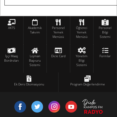
AKTS
Akademik
Personel
Öğrenci
Personel
Takvim
Yemek
Yemek
Bilgi
Menüsü
Menüsü
Sistemi
İşçi Maaş
Lojman
Dicle Card
Yönetim
Formlar
Bordroları
Başvuru
Bilgi
Sistemi
Sistemi
Ek Ders Otomasyonu
Program Değerlendirme