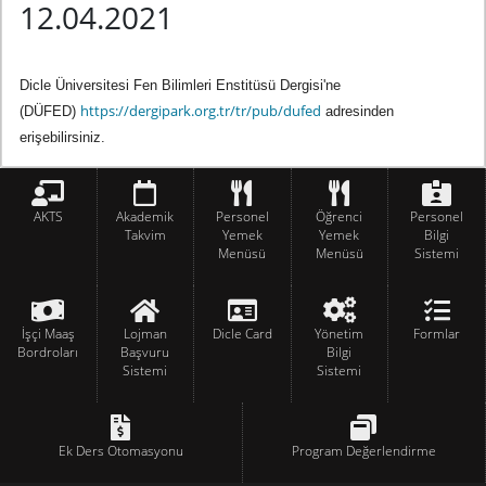
12.04.2021
Dicle Üniversitesi Fen Bilimleri Enstitüsü Dergisi'ne
https://dergipark.org.
tr/tr/pub/dufed
(DÜFED)
adresinden
erişebilirsiniz.
AKTS
Akademik
Personel
Öğrenci
Personel
Takvim
Yemek
Yemek
Bilgi
Menüsü
Menüsü
Sistemi
İşçi Maaş
Lojman
Dicle Card
Yönetim
Formlar
Bordroları
Başvuru
Bilgi
Sistemi
Sistemi
Ek Ders Otomasyonu
Program Değerlendirme