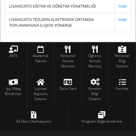
LİSANSÜSTÜ EĞİTİM VE ÖĞRETİM YÖNETMELİĞİ
İndir
LİSANSÜSTÜ TEZLERİN ELEKTRONİK ORTAMDA
İndir
TOPLANMASINA İLİŞKİN YÖNERGE
AKTS
Akademik
Personel
Öğrenci
Personel
Takvim
Yemek
Yemek
Bilgi
Menüsü
Menüsü
Sistemi
İşçi Maaş
Lojman
Dicle Card
Yönetim
Formlar
Bordroları
Başvuru
Bilgi
Sistemi
Sistemi
Ek Ders Otomasyonu
Program Değerlendirme