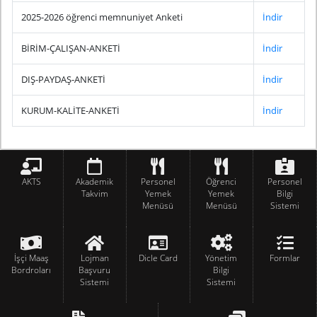
2025-2026 öğrenci memnuniyet Anketi
İndir
BİRİM-ÇALIŞAN-ANKETİ
İndir
DIŞ-PAYDAŞ-ANKETİ
İndir
KURUM-KALİTE-ANKETİ
İndir
AKTS
Akademik
Personel
Öğrenci
Personel
Takvim
Yemek
Yemek
Bilgi
Menüsü
Menüsü
Sistemi
İşçi Maaş
Lojman
Dicle Card
Yönetim
Formlar
Bordroları
Başvuru
Bilgi
Sistemi
Sistemi