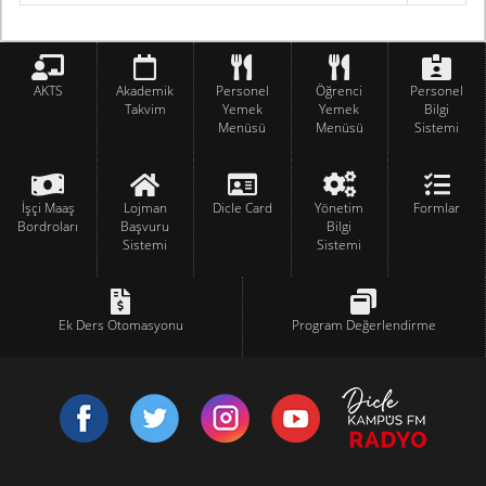
AKTS
Akademik
Personel
Öğrenci
Personel
Takvim
Yemek
Yemek
Bilgi
Menüsü
Menüsü
Sistemi
İşçi Maaş
Lojman
Dicle Card
Yönetim
Formlar
Bordroları
Başvuru
Bilgi
Sistemi
Sistemi
Ek Ders Otomasyonu
Program Değerlendirme