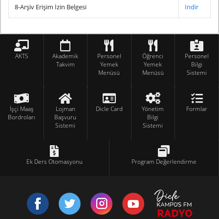
8-Arşiv Erişim İzin Belgesi
İndir
AKTS
Akademik
Personel
Öğrenci
Personel
Takvim
Yemek
Yemek
Bilgi
Menüsü
Menüsü
Sistemi
İşçi Maaş
Lojman
Dicle Card
Yönetim
Formlar
Bordroları
Başvuru
Bilgi
Sistemi
Sistemi
Ek Ders Otomasyonu
Program Değerlendirme