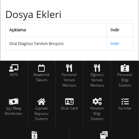
Dosya Ekleri
Açıklama
İndir
Oral Diagnoz Tanıtım Broşürü
İndir
AKTS
Akademik
Personel
Öğrenci
Personel
Takvim
Yemek
Yemek
Bilgi
Menüsü
Menüsü
Sistemi
İşçi Maaş
Lojman
Dicle Card
Yönetim
Formlar
Bordroları
Başvuru
Bilgi
Sistemi
Sistemi