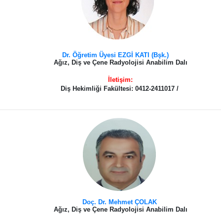
Dr. Öğretim Üyesi EZGİ KATI
(Bşk.)
Ağız, Diş ve Çene Radyolojisi Anabilim Dalı
İletişim:
Diş Hekimliği Fakültesi: 0412-2411017 /
Doç. Dr. Mehmet ÇOLAK
Ağız, Diş ve Çene Radyolojisi Anabilim Dalı