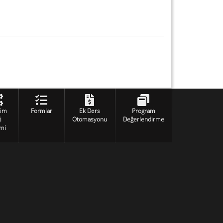
tim
Formlar
Ek Ders
Program
i
Otomasyonu
Değerlendirme
mi