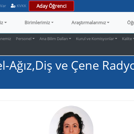
Aday Öğrenci
 Var
KVKK
iz
Birimlerimiz
Araştırmalarımız
Öğ
anemiz
Personel
Ana Bilim Dalları
Kurul ve Komisyonlar
Kalite
-Ağız,Diş ve Çene Radyol