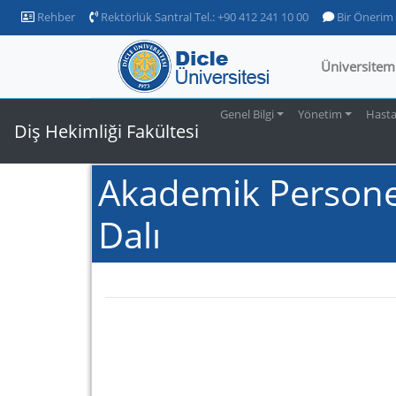
Rehber
Rektörlük Santral Tel.: +90 412 241 10 00
Bir Önerim
Üniversitem
Genel Bilgi
Yönetim
Hast
Diş Hekimliği Fakültesi
Akademik Personel
Dalı