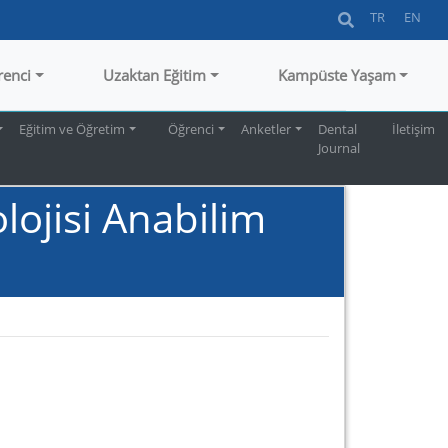
TR
EN
renci
Uzaktan Eğitim
Kampüste Yaşam
Eğitim ve Öğretim
Öğrenci
Anketler
Dental
İletişim
Journal
ojisi Anabilim