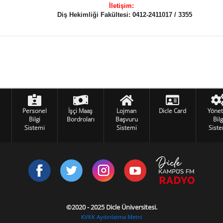
İletişim:
Diş Hekimliği Fakültesi: 0412-2411017 / 3355
Personel
İşçi Maaş
Lojman
Dicle Card
Yöne
Bilgi
Bordroları
Başvuru
Bilg
Sistemi
Sistemi
Siste
©2020 - 2025 Dicle Üniversitesi.
KVKK Aydınlatma Metni