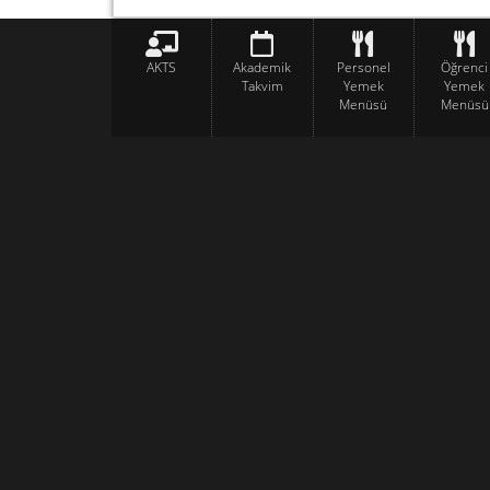
AKTS
Akademik
Personel
Öğrenci
Takvim
Yemek
Yemek
Menüsü
Menüsü