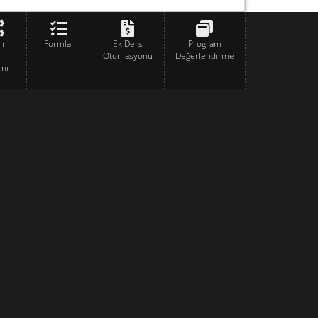
tim
Formlar
Ek Ders
Program
i
Otomasyonu
Değerlendirme
mi