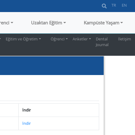
TR
EN
renci
Uzaktan Eğitim
Kampüste Yaşam
Eğitim ve Öğretim
Öğrenci
Anketler
Dental
İletişim
Journal
İndir
İndir