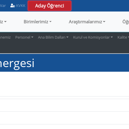
Aday Öğrenci
 Var
KVKK
iz
Birimlerimiz
Araştırmalarımız
Öğ
anemiz
Personel
Ana Bilim Dalları
Kurul ve Komisyonlar
Kalite
nergesi