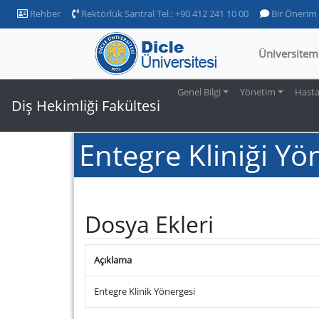
Rehber
Rektörlük Santral Tel.: +90 412 241 10 00
Bir Önerim
Üniversitem
Genel Bilgi
Yönetim
Hast
Diş Hekimliği Fakültesi
Entegre Kliniği Yö
Dosya Ekleri
Açıklama
Entegre Klinik Yönergesi