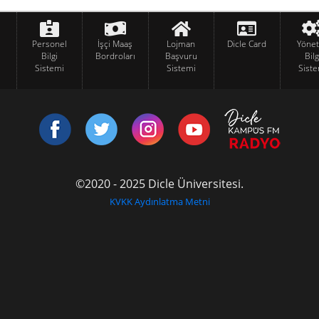
Personel
İşçi Maaş
Lojman
Dicle Card
Yöne
Bilgi
Bordroları
Başvuru
Bilg
Sistemi
Sistemi
Siste
©2020 - 2025 Dicle Üniversitesi.
KVKK Aydınlatma Metni