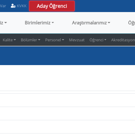
Aday Öğrenci
 Var
KVKK
iz
Birimlerimiz
Araştırmalarımız
Öğ
Kalite
Bölümler
Personel
Mevzuat
Öğrenci
Akreditasyo