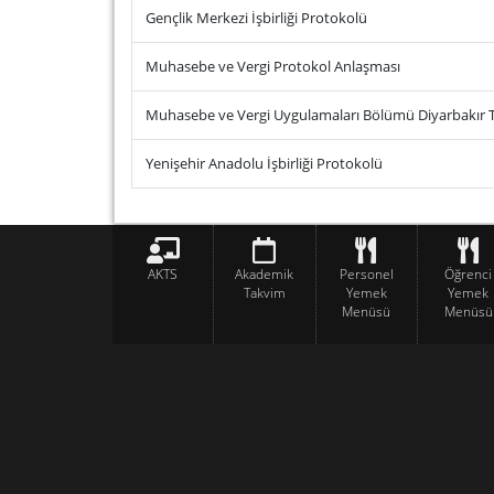
Gençlik Merkezi İşbirliği Protokolü
Muhasebe ve Vergi Protokol Anlaşması
Muhasebe ve Vergi Uygulamaları Bölümü Diyarbakır Tic
Yenişehir Anadolu İşbirliği Protokolü
AKTS
Akademik
Personel
Öğrenci
Takvim
Yemek
Yemek
Menüsü
Menüsü