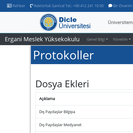
Rehber
Rektörlük Santral Tel.: +90 412 241 10 00
Bir Önerim
Üniversitem
Ergani Meslek Yüksekokulu
Genel Bilgi
Yönetim
Protokoller
Dosya Ekleri
Açıklama
Dış Paydaşlar Bilgipa
Dış Paydaşlar Medyanet