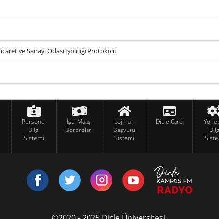
aret ve Sanayi Odası İşbirliği Protokolü
Personel
İşçi Maaş
Lojman
Dicle Card
Yöne
Bilgi
Bordroları
Başvuru
Bilg
Sistemi
Sistemi
Siste
©2020 - 2025 Dicle Üniversitesi.