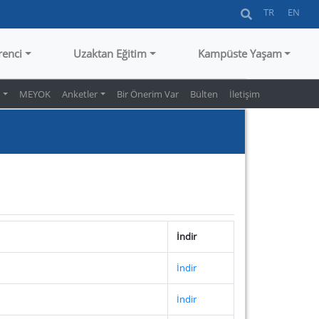
TR
EN
renci
Uzaktan Eğitim
Kampüste Yaşam
n
MEYOK
Anketler
Bir Önerim Var
Bülten
İletişim
İndir
İndir
İndir