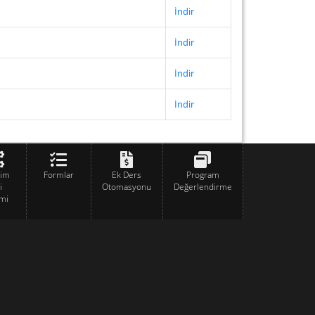
İndir
İndir
İndir
İndir
tim
Formlar
Ek Ders
Program
i
Otomasyonu
Değerlendirme
mi