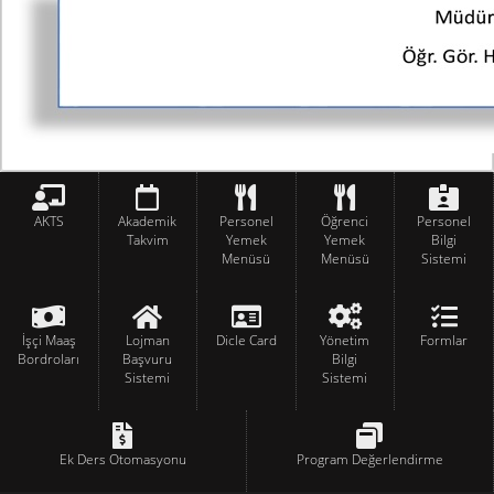
AKTS
Akademik
Personel
Öğrenci
Personel
Takvim
Yemek
Yemek
Bilgi
Menüsü
Menüsü
Sistemi
İşçi Maaş
Lojman
Dicle Card
Yönetim
Formlar
Bordroları
Başvuru
Bilgi
Sistemi
Sistemi
Ek Ders Otomasyonu
Program Değerlendirme