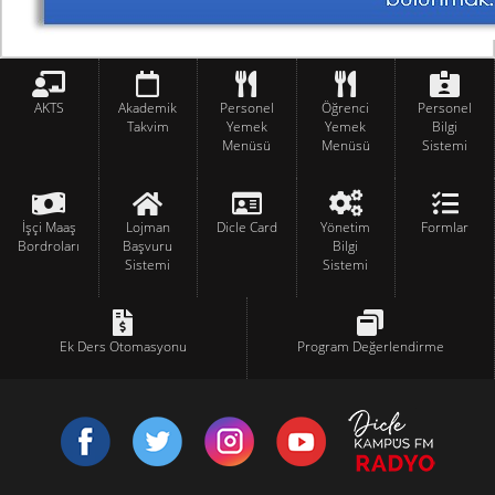
AKTS
Akademik
Personel
Öğrenci
Personel
Takvim
Yemek
Yemek
Bilgi
Menüsü
Menüsü
Sistemi
İşçi Maaş
Lojman
Dicle Card
Yönetim
Formlar
Bordroları
Başvuru
Bilgi
Sistemi
Sistemi
Ek Ders Otomasyonu
Program Değerlendirme