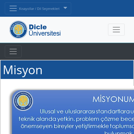
Kısayollar / Dil Seçenekleri
Misyon