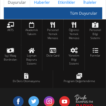
Duyurular
Haberler
Etkinlikler
İhaleler
Tüm Duyurular
AKTS
Akademik
Personel
Öğrenci
Personel
Takvim
Yemek
Yemek
Bilgi
Menüsü
Menüsü
Sistemi
İşçi Maaş
Lojman
Dicle Card
Yönetim
Formlar
Bordroları
Başvuru
Bilgi
Sistemi
Sistemi
Ek Ders Otomasyonu
Program Değerlendirme