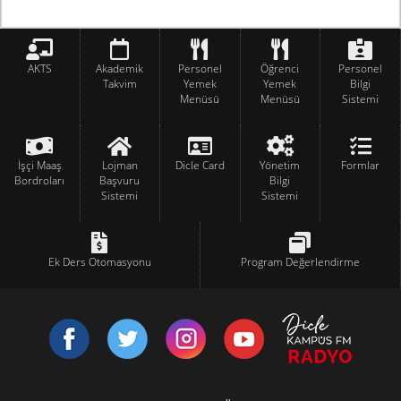
AKTS
Akademik
Personel
Öğrenci
Personel
Takvim
Yemek
Yemek
Bilgi
Menüsü
Menüsü
Sistemi
İşçi Maaş
Lojman
Dicle Card
Yönetim
Formlar
Bordroları
Başvuru
Bilgi
Sistemi
Sistemi
Ek Ders Otomasyonu
Program Değerlendirme