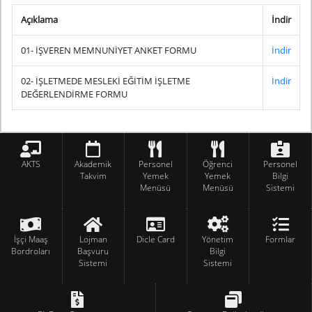
Açıklama
İndir
01- İŞVEREN MEMNUNİYET ANKET FORMU
İndir
02- İŞLETMEDE MESLEKİ EĞİTİM İŞLETME
İndir
DEĞERLENDİRME FORMU
AKTS
Akademik
Personel
Öğrenci
Personel
Takvim
Yemek
Yemek
Bilgi
Menüsü
Menüsü
Sistemi
İşçi Maaş
Lojman
Dicle Card
Yönetim
Formlar
Bordroları
Başvuru
Bilgi
Sistemi
Sistemi