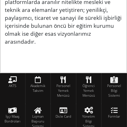
platformlarda aranılır nitelikte mesleki ve
teknik ara elemanlar yetiştiren; yenilikçi,
paylaşımcı, ticaret ve sanayi ile sürekli işbirliği
içerisinde bulunan öncü bir eğitim kurumu
olmak ise diğer esas vizyonlarımız
arasındadır.
AKTS
Akademik
Personel
Öğrenci
Personel
Takvim
Yemek
Yemek
Bilgi
Menüsü
Menüsü
Sistemi
İşçi Maaş
Lojman
Dicle Card
Yönetim
Formlar
Bordroları
Başvuru
Bilgi
Sistemi
Sistemi