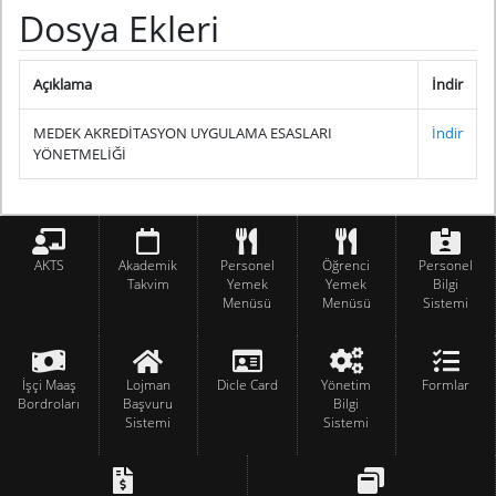
Dosya Ekleri
Açıklama
İndir
MEDEK AKREDİTASYON UYGULAMA ESASLARI
İndir
YÖNETMELİĞİ
AKTS
Akademik
Personel
Öğrenci
Personel
Takvim
Yemek
Yemek
Bilgi
Menüsü
Menüsü
Sistemi
İşçi Maaş
Lojman
Dicle Card
Yönetim
Formlar
Bordroları
Başvuru
Bilgi
Sistemi
Sistemi