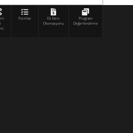
tim
Formlar
Ek Ders
Program
i
Otomasyonu
Değerlendirme
mi