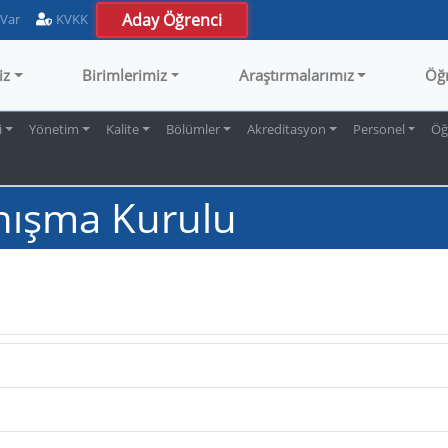
Aday Öğrenci
 Var
KVKK
iz
Birimlerimiz
Araştırmalarımız
Öğ
i
Yönetim
Kalite
Bölümler
Akreditasyon
Personel
Öğ
nışma Kurulu