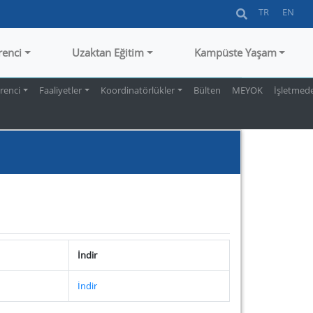
TR
EN
renci
Uzaktan Eğitim
Kampüste Yaşam
renci
Faaliyetler
Koordinatörlükler
Bülten
MEYOK
İşletmede
İndir
İndir