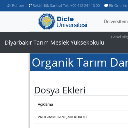
Rehber
Rektörlük Santral Tel.: +90 412 241 10 00
Bir Önerim
Üniversitem
Genel Bilg
Diyarbakır Tarım Meslek Yüksekokulu
Organik Tarım Da
Dosya Ekleri
Açıklama
PROGRAM DANIŞMA KURULU