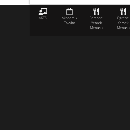
AKTS
Akademik
Personel
Öğrenci
Takvim
Yemek
Yemek
Menüsü
Menüsü