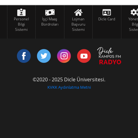
Personel
İşçi Maaş
Lojman
Dicle Card
Yöne
Bilgi
Bordroları
Başvuru
Bilg
Sistemi
Sistemi
Siste
©2020 - 2025 Dicle Üniversitesi.
KVKK Aydınlatma Metni