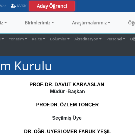
Aday Öğrenci
 Var
KVKK
iz
Birimlerimiz
Araştırmalarımız
Öğ
i
Yönetim
Kalite
Bölümler
Akreditasyon
Personel
Öğ
im Kurulu
PROF. DR. DAVUT KARAASLAN
Müdür -Başkan
PROF.DR. ÖZLEM TONÇER
Seçilmiş Üye
DR. ÖĞR. ÜYESİ ÖMER FARUK YEŞİL