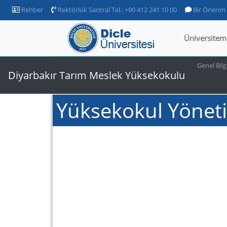
Rehber
Rektörlük Santral Tel.: +90 412 241 10 00
Bir Önerim
Üniversitem
Genel Bilg
Diyarbakır Tarım Meslek Yüksekokulu
Yüksekokul Yönet