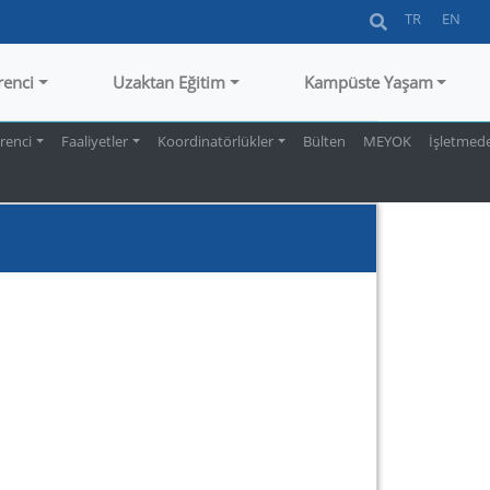
TR
EN
renci
Uzaktan Eğitim
Kampüste Yaşam
renci
Faaliyetler
Koordinatörlükler
Bülten
MEYOK
İşletmede