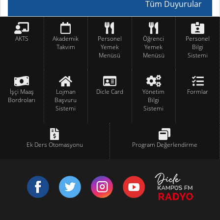
Tüm Duyurular
AKTS
Akademik
Personel
Öğrenci
Personel
Takvim
Yemek
Yemek
Bilgi
Menüsü
Menüsü
Sistemi
İşçi Maaş
Lojman
Dicle Card
Yönetim
Formlar
Bordroları
Başvuru
Bilgi
Sistemi
Sistemi
Ek Ders Otomasyonu
Program Değerlendirme