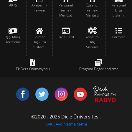
AKTS
Akademik
Personel
Öğrenci
Personel
Takvim
Yemek
Yemek
Bilgi
Menüsü
Menüsü
Sistemi
İşçi Maaş
Lojman
Dicle Card
Yönetim
Formlar
Bordroları
Başvuru
Bilgi
Sistemi
Sistemi
Ek Ders Otomasyonu
Program Değerlendirme
©2020 - 2025 Dicle Üniversitesi.
KVKK Aydınlatma Metni