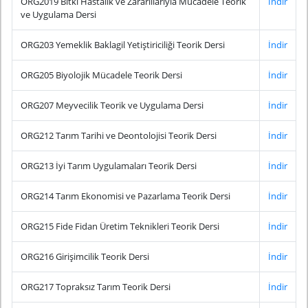
ORG2019 Bitki Hastalık ve Zararlılarıyla Mücadele Teorik
İndir
ve Uygulama Dersi
ORG203 Yemeklik Baklagil Yetiştiriciliği Teorik Dersi
İndir
ORG205 Biyolojik Mücadele Teorik Dersi
İndir
ORG207 Meyvecilik Teorik ve Uygulama Dersi
İndir
ORG212 Tarım Tarihi ve Deontolojisi Teorik Dersi
İndir
ORG213 İyi Tarım Uygulamaları Teorik Dersi
İndir
ORG214 Tarım Ekonomisi ve Pazarlama Teorik Dersi
İndir
ORG215 Fide Fidan Üretim Teknikleri Teorik Dersi
İndir
ORG216 Girişimcilik Teorik Dersi
İndir
ORG217 Topraksız Tarım Teorik Dersi
İndir