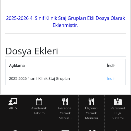
2025-2026 4. Sınıf Klinik Staj Grupları Ekli Dosya Olarak
Eklenmiştir.
Dosya Ekleri
Açıklama
İndir
2025-2026 4.sınıf Klinik Staj Grupları
İndir
AKTS
Akademik
Personel
Öğrenci
Personel
Takvim
Yemek
Yemek
Bilgi
Menüsü
Menüsü
Sistemi