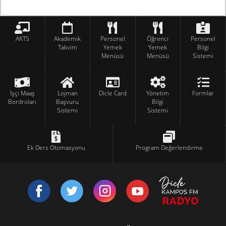
AKTS
Akademik
Personel
Öğrenci
Personel
Takvim
Yemek
Yemek
Bilgi
Menüsü
Menüsü
Sistemi
İşçi Maaş
Lojman
Dicle Card
Yönetim
Formlar
Bordroları
Başvuru
Bilgi
Sistemi
Sistemi
Ek Ders Otomasyonu
Program Değerlendirme