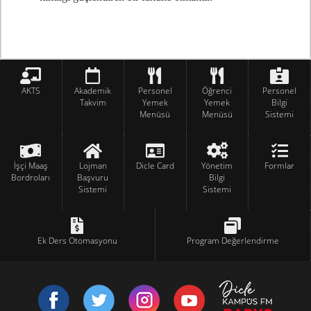
AKTS
Akademik
Personel
Öğrenci
Personel
Takvim
Yemek
Yemek
Bilgi
Menüsü
Menüsü
Sistemi
İşçi Maaş
Lojman
Dicle Card
Yönetim
Formlar
Bordroları
Başvuru
Bilgi
Sistemi
Sistemi
Ek Ders Otomasyonu
Program Değerlendirme