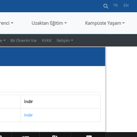
TR
EN
renci
Uzaktan Eğitim
Kampüste Yaşam
te
Bir Önerim Var
KVKK
İletişim
İndir
İndir