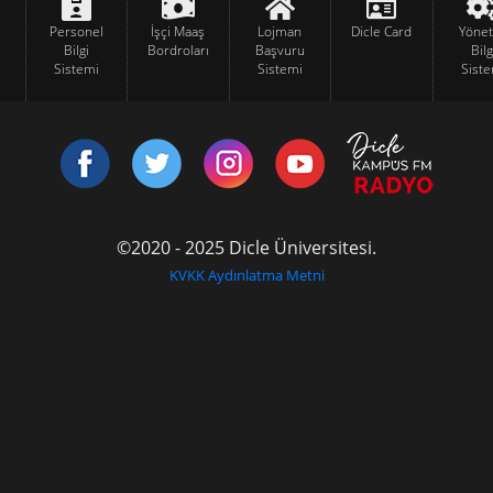
Personel
İşçi Maaş
Lojman
Dicle Card
Yöne
Bilgi
Bordroları
Başvuru
Bilg
Sistemi
Sistemi
Siste
©2020 - 2025 Dicle Üniversitesi.
KVKK Aydınlatma Metni