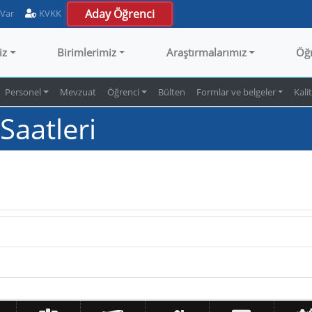
Aday Öğrenci
 Var
KVKK
iz
Birimlerimiz
Araştırmalarımız
Öğ
Personel
Mevzuat
Öğrenci
Bülten
Formlar ve belgeler
Kali
aatleri