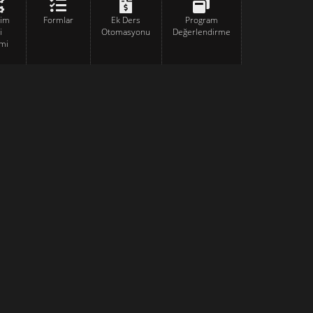
tim
Formlar
Ek Ders
Program
i
Otomasyonu
Değerlendirme
mi