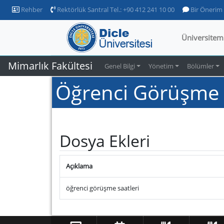
Rehber
Rektörlük Santral Tel.: +90 412 241 10 00
Bir Önerim
Üniversitem
Mimarlık Fakültesi
Genel Bilgi
Yönetim
Bölümler
Öğrenci Görüşme S
Dosya Ekleri
Açıklama
öğrenci görüşme saatleri