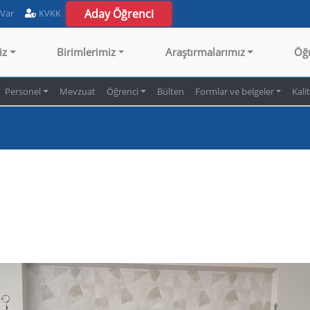
Aday Öğrenci
 Var
KVKK
iz
Birimlerimiz
Araştırmalarımız
Öğ
Personel
Mevzuat
Öğrenci
Bülten
Formlar ve belgeler
Kali