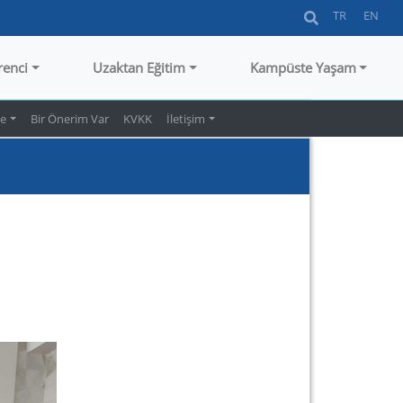
TR
EN
renci
Uzaktan Eğitim
Kampüste Yaşam
te
Bir Önerim Var
KVKK
İletişim