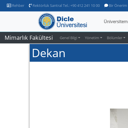
Rehber
Rektörlük Santral Tel.: +90 412 241 10 00
Bir Önerim
Üniversitem
Mimarlık Fakültesi
Genel Bilgi
Yönetim
Bölümler
Dekan