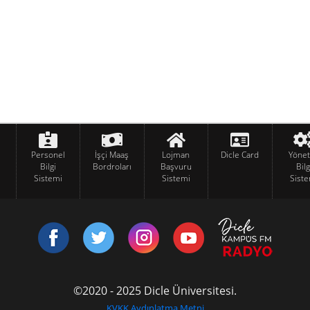
Personel
İşçi Maaş
Lojman
Dicle Card
Yöne
Bilgi
Bordroları
Başvuru
Bilg
Sistemi
Sistemi
Siste
©2020 - 2025 Dicle Üniversitesi.
KVKK Aydınlatma Metni