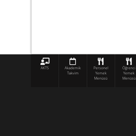
AKTS
Akademik
Personel
Öğrenci
Takvim
Yemek
Yemek
Menüsü
Menüsü