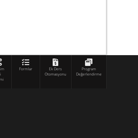
tim
Formlar
Ek Ders
Program
i
Otomasyonu
Değerlendirme
mi