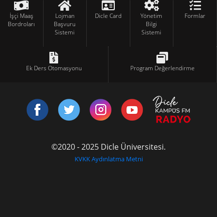
İşçi Maaş
Lojman
Dicle Card
Yönetim
Formlar
Bordroları
Başvuru
Bilgi
Sistemi
Sistemi
Ek Ders Otomasyonu
Program Değerlendirme
©2020 - 2025 Dicle Üniversitesi.
KVKK Aydınlatma Metni