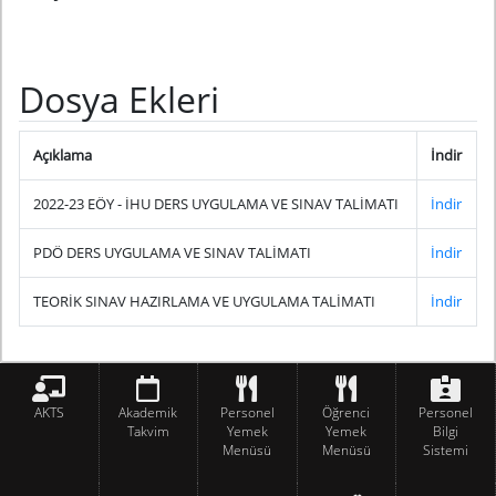
Dosya Ekleri
Açıklama
İndir
2022-23 EÖY - İHU DERS UYGULAMA VE SINAV TALİMATI
İndir
PDÖ DERS UYGULAMA VE SINAV TALİMATI
İndir
TEORİK SINAV HAZIRLAMA VE UYGULAMA TALİMATI
İndir
AKTS
Akademik
Personel
Öğrenci
Personel
Takvim
Yemek
Yemek
Bilgi
Menüsü
Menüsü
Sistemi