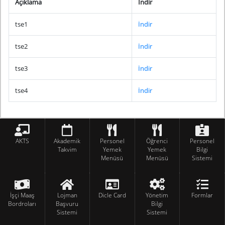
Açıklama
İndir
tse1
İndir
tse2
İndir
tse3
İndir
tse4
İndir
AKTS
Akademik
Personel
Öğrenci
Personel
Takvim
Yemek
Yemek
Bilgi
Menüsü
Menüsü
Sistemi
İşçi Maaş
Lojman
Dicle Card
Yönetim
Formlar
Bordroları
Başvuru
Bilgi
Sistemi
Sistemi