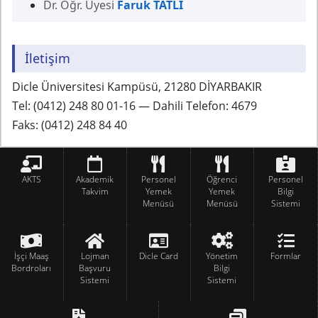
Dr. Öğr. Üyesi
Faruk TATLI
İletişim
Dicle Üniversitesi Kampüsü, 21280 DİYARBAKIR
Tel: (0412) 248 80 01-16 — Dahili Telefon: 4679
Faks: (0412) 248 84 40
AKTS
Akademik
Personel
Öğrenci
Personel
Takvim
Yemek
Yemek
Bilgi
Menüsü
Menüsü
Sistemi
İşçi Maaş
Lojman
Dicle Card
Yönetim
Formlar
Bordroları
Başvuru
Bilgi
Sistemi
Sistemi