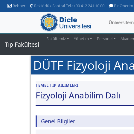
Rehber
Rektörlük Santral Tel.: +90 412 241 10 00
Bir Önerim
Üniversitem
Fakültemiz
Yönetim
Personel
Akademi
Tıp Fakültesi
DÜTF Fizyoloji Ana
TEMEL TIP BILIMLERI
Fizyoloji Anabilim Dalı
Genel Bilgiler