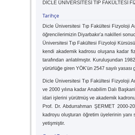
DİCLE ÜNİVERSİTESİ TIP FAKÜLTESİ Fİ
Tarihçe
Dicle Üniversitesi Tıp Fakültesi Fizyoloji
öğrencilerimizin Diyarbakır'a nakilleri sonu
Üniversitesi Tıp Fakültesi Fizyoloji Kürsüsü'
kendi akademik kadrosu oluşana kadar fizyo
tarafından anlatılmıştır. Kuruluşundan 198
yürürlüğe giren YÖK'ün 2547 sayılı yasası ge
Dicle Üniversitesi Tıp Fakültesi Fizyoloji
ve 2000 yılına kadar Anabilim Dalı Başkanl
idari işlerini yürütmüş ve akademik kadron
Prof. Dr. Abdurrahman ŞERMET 2000-2020 
kadroyu oluşturan öğretim üyelerinin yanı s
yetişmiştir.