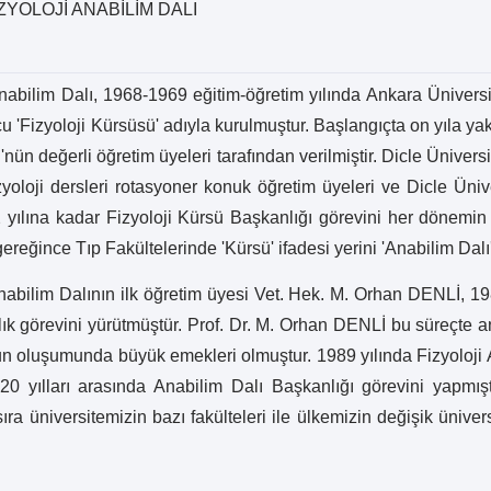
ZYOLOJİ ANABİLİM DALI
 Anabilim Dalı, 1968-1969 eğitim-öğretim yılında Ankara Ünivers
cu 'Fizyoloji Kürsüsü' adıyla kurulmuştur. Başlangıçta on yıla yak
nün değerli öğretim üyeleri tarafından verilmiştir. Dicle Ünivers
loji dersleri rotasyoner konuk öğretim üyeleri ve Dicle Üniver
2 yılına kadar Fizyoloji Kürsü Başkanlığı görevini her dönemi
reğince Tıp Fakültelerinde 'Kürsü' ifadesi yerini 'Anabilim Dalı'
 Anabilim Dalının ilk öğretim üyesi Vet. Hek. M. Orhan DENLİ, 1
ık görevini yürütmüştür. Prof. Dr. M. Orhan DENLİ bu süreçte a
un oluşumunda büyük emekleri olmuştur. 1989 yılında Fizyoloji 
yılları arasında Anabilim Dalı Başkanlığı görevini yapmış
ıra üniversitemizin bazı fakülteleri ile ülkemizin değişik üniver