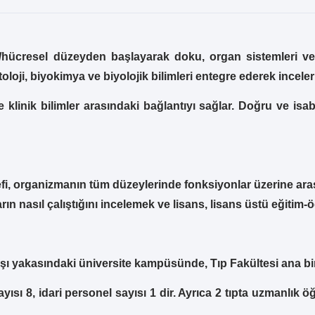
er/hücresel düzeyden başlayarak doku, organ sistemleri v
stoloji, biyokimya ve biyolojik bilimleri entegre ederek inceler 
e klinik bilimler arasındaki bağlantıyı sağlar. Doğru ve isabet
fi, organizmanın tüm düzeylerinde fonksiyonlar üzerine ara
nasıl çalıştığını incelemek ve lisans, lisans üstü eğitim-öğ
arşı yakasındaki üniversite kampüsünde, Tıp Fakültesi ana b
sı 8, idari personel sayısı 1 dir. Ayrıca 2 tıpta uzmanlık 