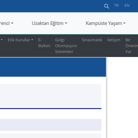
TR
EN
renci
Uzaktan Eğitim
Kampüste Yaşam
Etik Kurullar
E-
Golgi
Sınavmatik
İletişim
Bir
Bülten
Otomasyon
Öneri
Sistemleri
Var