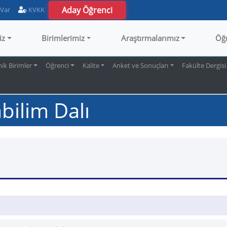
Aday Öğrenci
 Var
KVKK
iz
Birimlerimiz
Araştırmalarımız
Öğ
k Birimler
Öğrenci
Kalite
Anket ve Sonuçları
Fakülte Dergisi
bilim Dalı