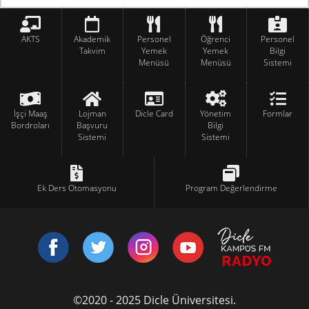
AKTS
Akademik
Personel
Öğrenci
Personel
Takvim
Yemek
Yemek
Bilgi
Menüsü
Menüsü
Sistemi
İşçi Maaş
Lojman
Dicle Card
Yönetim
Formlar
Bordroları
Başvuru
Bilgi
Sistemi
Sistemi
Ek Ders Otomasyonu
Program Değerlendirme
©2020 - 2025 Dicle Üniversitesi.