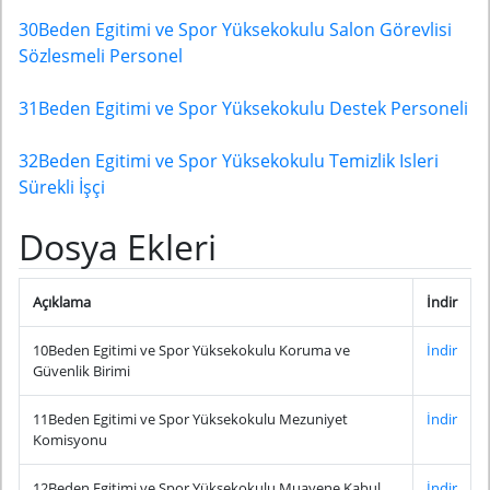
30Beden Egitimi ve Spor Yüksekokulu Salon Görevlisi
Sözlesmeli Personel
31Beden Egitimi ve Spor Yüksekokulu Destek Personeli
32Beden Egitimi ve Spor Yüksekokulu Temizlik Isleri
Sürekli İşçi
Dosya Ekleri
Açıklama
İndir
10Beden Egitimi ve Spor Yüksekokulu Koruma ve
İndir
Güvenlik Birimi
11Beden Egitimi ve Spor Yüksekokulu Mezuniyet
İndir
Komisyonu
12Beden Egitimi ve Spor Yüksekokulu Muayene Kabul
İndir