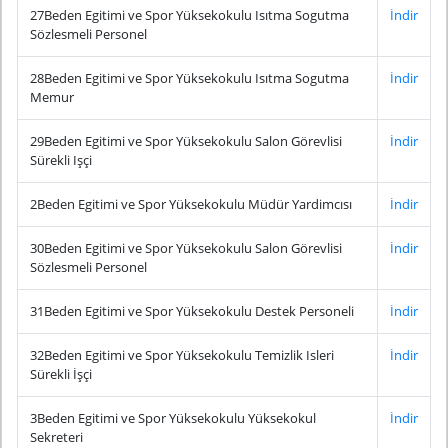
27Beden Egitimi ve Spor Yüksekokulu Isıtma Sogutma
İndir
Sözlesmeli Personel
28Beden Egitimi ve Spor Yüksekokulu Isıtma Sogutma
İndir
Memur
29Beden Egitimi ve Spor Yüksekokulu Salon Görevlisi
İndir
Sürekli Işçi
2Beden Egitimi ve Spor Yüksekokulu Müdür Yardimcısı
İndir
30Beden Egitimi ve Spor Yüksekokulu Salon Görevlisi
İndir
Sözlesmeli Personel
31Beden Egitimi ve Spor Yüksekokulu Destek Personeli
İndir
32Beden Egitimi ve Spor Yüksekokulu Temizlik Isleri
İndir
Sürekli İşçi
3Beden Egitimi ve Spor Yüksekokulu Yüksekokul
İndir
Sekreteri