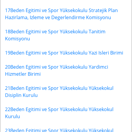
17Beden Egitimi ve Spor Yüksekokulu Stratejik Plan
Hazirlama, Izleme ve Degerlendirme Komisyonu
18Beden Egitimi ve Spor Yüksekokulu Tanitim
Komisyonu
19Beden Egitimi ve Spor Yüksekokulu Yazi Isleri Birimi
20Beden Egitimi ve Spor Yüksekokulu Yardimci
Hizmetler Birimi
21Beden Egitimi ve Spor Yüksekokulu Yüksekokul
Disiplin Kurulu
22Beden Egitimi ve Spor Yüksekokulu Yüksekokul
Kurulu
23Beden Egitimi ve Spor Yüksekokulu Yüksekokul