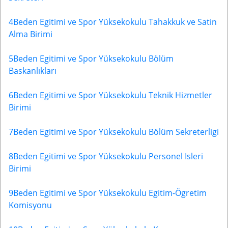
4Beden Egitimi ve Spor Yüksekokulu Tahakkuk ve Satin
Alma Birimi
5Beden Egitimi ve Spor Yüksekokulu Bölüm
Baskanlıkları
6Beden Egitimi ve Spor Yüksekokulu Teknik Hizmetler
Birimi
7Beden Egitimi ve Spor Yüksekokulu Bölüm Sekreterligi
8Beden Egitimi ve Spor Yüksekokulu Personel Isleri
Birimi
9Beden Egitimi ve Spor Yüksekokulu Egitim-Ögretim
Komisyonu