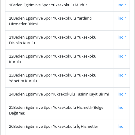
1Beden Egitimi ve Spor Yüksekokulu Müdür
İndir
20Beden Egitimi ve Spor Yüksekokulu Yardimci
İndir
Hizmetler Birimi
21Beden Egitimi ve Spor Yüksekokulu Yüksekokul
İndir
Disiplin Kurulu
22Beden Egitimi ve Spor Yüksekokulu Yüksekokul
İndir
Kurulu
23Beden Egitimi ve Spor Yüksekokulu Yüksekokul
İndir
Yönetim Kurulu
24Beden Egitimi ve SporYüksekokulu Tasinir Kayit Birimi
İndir
25Beden Egitimi ve Spor Yüksekokulu Hizmetli (Belge
İndir
Dağıtma)
26Beden Egitimi ve Spor Yüksekokulu İç Hizmetler
İndir