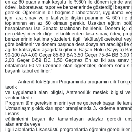
en az 60 puan almak koşulu ile %60’ı ile dönem içinde ara 
ödevi, laboratuvar, rapor ve benzerlerinde gösterdiği başarı
gerekir. Öğrencinin bir bağımsız laboratuvar, uygulama ve
için, ara sınav ve o faaliyete ilişkin puanının % 60’ı il
toplamının en az 60 olması gerekir. Uzaktan eğitim bölü
hesaplaması ise Senato tarafından belirlenir. Dönem içi d
gerçekleştirilecek diğer etkinliklerden kısa sınav, ödev, pr
benzerlerinin katılma yüzdeleri, ilgili fakülte/yüksekokul ve
göre belirlenir ve dönem başında ders dosyaları aracılığı ile 
ağırlık katsayıları aşağıdaki gibidir. Başarı Notu (Sayıyla) B
90-100 AA 4,00 Geçer 85-89 BA 3,50 Geçer 75-84 BB 3,00
2,00 Geçer 0-59 DC 1,50 Geçmez En az iki ara sınav ya
ortalaması 80 ve üzerinde olan öğrenciler, dönem sonu sın
başarılı kabul edilirler.”
Antrenörlük Eğitimi Programında programın dili Türkçe ve
teorik
ve uygulamalı alan bilgisi, Antrenörlük meslek bilgisi ve
verilmektedir.
Programı tüm gereksinimlerini yerine getirerek başarı ile 
Uzmanlaşmış oldukları spor branşlarında 3. kademe antrenörl
Lisans
eğitimlerini başarı ile tamamlayan adaylar gerekli uns
alanlarında veya
ilgili alanlarda Lisansüstü programlarda öğrenim görebilirler.