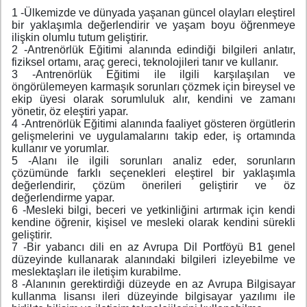
1 -Ülkemizde ve dünyada yaşanan güncel olayları eleştirel
bir yaklaşımla değerlendirir ve yaşam boyu öğrenmeye
ilişkin olumlu tutum geliştirir.
2 -Antrenörlük Eğitimi alanında edindiği bilgileri anlatır,
fiziksel ortamı, araç gereci, teknolojileri tanır ve kullanır.
3 -Antrenörlük Eğitimi ile ilgili karşılaşılan ve
öngörülemeyen karmaşık sorunları çözmek için bireysel ve
ekip üyesi olarak sorumluluk alır, kendini ve zamanı
yönetir, öz eleştiri yapar.
4 -Antrenörlük Eğitimi alanında faaliyet gösteren örgütlerin
gelişmelerini ve uygulamalarını takip eder, iş ortamında
kullanır ve yorumlar.
5 -Alanı ile ilgili sorunları analiz eder, sorunların
çözümünde farklı seçenekleri eleştirel bir yaklaşımla
değerlendirir, çözüm önerileri geliştirir ve öz
değerlendirme yapar.
6 -Mesleki bilgi, beceri ve yetkinliğini artırmak için kendi
kendine öğrenir, kişisel ve mesleki olarak kendini sürekli
geliştirir.
7 -Bir yabancı dili en az Avrupa Dil Portföyü B1 genel
düzeyinde kullanarak alanındaki bilgileri izleyebilme ve
meslektaşları ile iletişim kurabilme.
8 -Alanının gerektirdiği düzeyde en az Avrupa Bilgisayar
kullanma lisansı ileri düzeyinde bilgisayar yazılımı ile