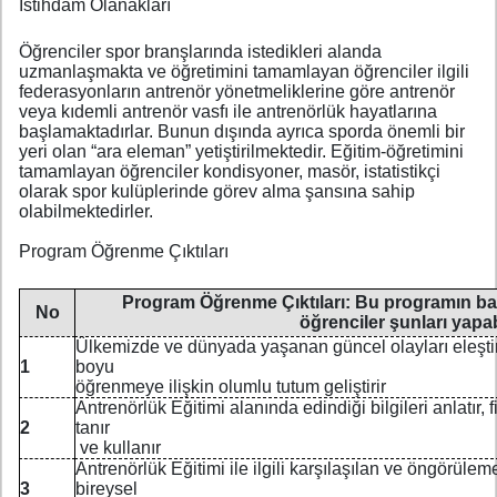
İstihdam Olanakları
Öğrenciler spor branşlarında istedikleri alanda
uzmanlaşmakta ve öğretimini tamamlayan öğrenciler ilgili
federasyonların antrenör yönetmeliklerine göre antrenör
veya kıdemli antrenör vasfı ile antrenörlük hayatlarına
başlamaktadırlar. Bunun dışında ayrıca sporda önemli bir
yeri olan “ara eleman” yetiştirilmektedir. Eğitim-öğretimini
tamamlayan öğrenciler kondisyoner, masör, istatistikçi
olarak spor kulüplerinde görev alma şansına sahip
olabilmektedirler.
Program Öğrenme Çıktıları
Program Öğrenme Çıktıları: Bu programın baş
No
öğrenciler şunları yapab
Ülkemizde ve dünyada yaşanan güncel olayları eleştir
1
boyu
öğrenmeye ilişkin olumlu tutum geliştirir
Antrenörlük Eğitimi alanında edindiği bilgileri anlatır, f
2
tanır
ve kullanır
Antrenörlük Eğitimi ile ilgili karşılaşılan ve öngörül
3
bireysel