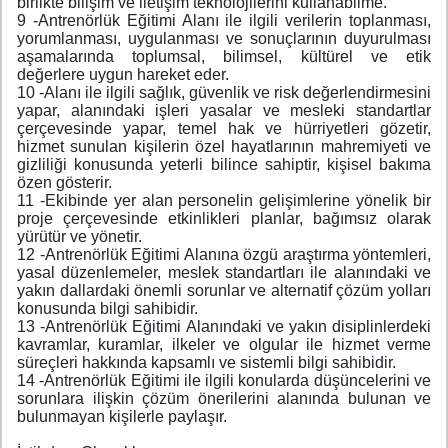
birlikte bilişim ve iletişim teknolojilerini kullanabilme.
9 -Antrenörlük Eğitimi Alanı ile ilgili verilerin toplanması,
yorumlanması, uygulanması ve sonuçlarının duyurulması
aşamalarında toplumsal, bilimsel, kültürel ve etik
değerlere uygun hareket eder.
10 -Alanı ile ilgili sağlık, güvenlik ve risk değerlendirmesini
yapar, alanındaki işleri yasalar ve mesleki standartlar
çerçevesinde yapar, temel hak ve hürriyetleri gözetir,
hizmet sunulan kişilerin özel hayatlarının mahremiyeti ve
gizliliği konusunda yeterli bilince sahiptir, kişisel bakıma
özen gösterir.
11 -Ekibinde yer alan personelin gelişimlerine yönelik bir
proje çerçevesinde etkinlikleri planlar, bağımsız olarak
yürütür ve yönetir.
12 -Antrenörlük Eğitimi Alanına özgü araştırma yöntemleri,
yasal düzenlemeler, meslek standartları ile alanındaki ve
yakın dallardaki önemli sorunlar ve alternatif çözüm yolları
konusunda bilgi sahibidir.
13 -Antrenörlük Eğitimi Alanındaki ve yakın disiplinlerdeki
kavramlar, kuramlar, ilkeler ve olgular ile hizmet verme
süreçleri hakkında kapsamlı ve sistemli bilgi sahibidir.
14 -Antrenörlük Eğitimi ile ilgili konularda düşüncelerini ve
sorunlara ilişkin çözüm önerilerini alanında bulunan ve
bulunmayan kişilerle paylaşır.