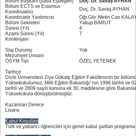
Bölüm Başkanı (yada Eşdeğeri)
Doç. Dr. Savaş AYHAN
Bölüm ECTS ve Erasmus
Doç. Dr. Savaş AYHAN
Koordinatörü
Koordinatör Yardımcısı
Öğr.Gör. Metin Can KALA
Bölüm Sekreteri
Yakup BARUT
Süresi (Yıl)
4
Azami Süresi (Yıl)
7
Kontenjanı
Staj Durumu
Yok
Mezuniyet Ünvanı
ÖSYM Tipi
ÖZEL YETENEK
Tarihçe
Dicle Üniversitesi Ziya Gökalp Eğitim Fakültesinin bir bölüm
Yüksekokulumuz, Milli Eğitim Bakanlığı’ nın 1996 tarihli ve 0
tarihli ve 2809 sayılı kanuna ek 30. maddesine göre Bakanla
Yüksekokula dönüştürülmüştür.
Kazanılan Derece
Lisans
Kabul Koşulları
Türk ve yabancı öğrenciler için genel kabul şartları programa 