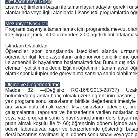
Üst Kademeye Geçiş
Lisans eğitimlerini başarı ile tamamlayan adaylar gerekli uns
alanlarında veya ilgili alanlarda Lisansüstü programlarda öğre
Mezuniyet Koşulları
Programı başarıyla tamamlamak için programda mevcut olan
karşılığı) geçmek , 4.00 üzerinden 2.00 ağırlıklı not ortalamas
İstihdam Olanakları
Öğrenciler spor branşlarında istedikleri alanda uzma
öğrenciler ilgili federasyonların antrenör yönetmeliklerine gö
ile antrenörlük hayatlarına başlamaktadırlar. Bunun dışında 
eleman” yetiştirilmektedir. Eğitim-öğretimini tamamlayan öğre
olarak spor kulüplerinde görev alma şansına sahip olabilmekt
Ölçme ve Değerlendirme
Madde 32 —(Değişik: RG-16/8/2013-28737) Uzak
bölümler/programlar hariç olmak üzere öğrencinin başarısı, 
yaz programı sonu sınavlarının birlikte değerlendirilmesiyle b
ara sınav notu olmak üzere, kısa sınavlara, ödevlere, pro
çalışmalarına, raporlara ve benzerlerine verilen notlardan
veya yaz programı sonu sınavı sonuçlarının ders başarı no
puan almak koşulu ile % 60; öğrencinin dönem içinde ara s
ödevi, laboratuvar, rapor ve benzerlerinde gösterdiği başarı
dersi başarmış sayılması için; dönem sonu sınavı veya yaz p