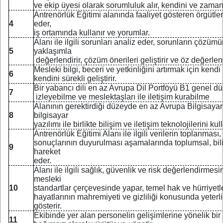
ve ekip üyesi olarak sorumluluk alır, kendini ve zamanı 
Antrenörlük Eğitimi alanında faaliyet gösteren örgütler
4
eder,
iş ortamında kullanır ve yorumlar.
Alanı ile ilgili sorunları analiz eder, sorunların çözümü
5
yaklaşımla
değerlendirir, çözüm önerileri geliştirir ve öz değerle
Mesleki bilgi, beceri ve yetkinliğini artırmak için kend
6
kendini sürekli geliştirir.
Bir yabancı dili en az Avrupa Dil Portföyü B1 genel dü
7
izleyebilme ve meslektaşları ile iletişim kurabilme
Alanının gerektirdiği düzeyde en az Avrupa Bilgisayar
8
bilgisayar
yazılımı ile birlikte bilişim ve iletişim teknolojilerini ku
Antrenörlük Eğitimi Alanı ile ilgili verilerin toplanma
sonuçlarının duyurulması aşamalarında toplumsal, bili
9
hareket
eder.
Alanı ile ilgili sağlık, güvenlik ve risk değerlendirmesi
mesleki
10
standartlar çerçevesinde yapar, temel hak ve hürriyetle
hayatlarının mahremiyeti ve gizliliği konusunda yeterli
gösterir.
Ekibinde yer alan personelin gelişimlerine yönelik bir 
11