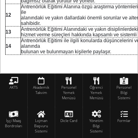
bağımsız olarak yürütür ve yönetir.
Antrenörlük Eğitimi Alanına özgü araştırma yöntemleri
ile
12
alanındaki ve yakın dallardaki önemli sorunlar ve alte
sahibidir.
Antrenörlük Eğitimi Alanındaki ve yakın disiplinlerdeki 
13
hizmet verme süreçleri hakkında kapsamlı ve sistemli b
Antrenörlük Eğitimi ile ilgili konularda düşüncelerini v
14
alanında
bulunan ve bulunmayan kişilerle paylaşır.
AKTS
Akademik
Personel
Öğrenci
Personel
Takvim
Yemek
Yemek
Bilgi
Menüsü
Menüsü
Sistemi
İşçi Maaş
Lojman
Dicle Card
Yönetim
Formlar
Bordroları
Başvuru
Bilgi
Sistemi
Sistemi